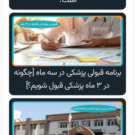
است؟
برنامه قبولی پزشکی در سه ماه [چگونه
در ۳ ماه پزشکی قبول شویم؟]