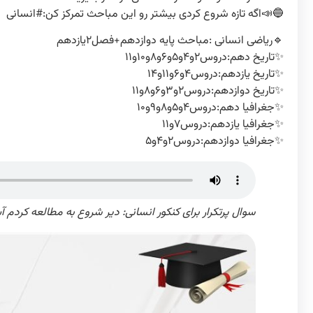
🔵📣اگه تازه شروع کردی بیشتر رو این مباحث تمرکز کن:#انسانی
🔹ریاضی انسانی :مباحث پایه دوازدهم+فصل۲یازدهم
✨تاریخ دهم:دروس۲و۴و۵و۶و۸و۱۰و۱۱
✨تاریخ یازدهم:دروس۴و۶و۱۱و۱۴
✨تاریخ دوازدهم:دروس۲و۳و۶و۸و۱۱
✨جغرافیا دهم:دروس۴و۵و۸و۹و۱۰
✨جغرافیا یازدهم:دروس۷و۱۱
✨جغرافیا دوازدهم:دروس۲و۴و۵
سوال پرتکرار برای کنکور انسانی: دیر شروع به مطالعه کردم 