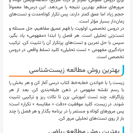
برای دروس عمومی، تمرکز بر درک سریع، خلاصه‌نویسی کوتاه و
مرورهای منظم بهترین نتیجه را می‌دهد. این درس‌ها معمولاً
حجم زیاد اما عمق کمتر دارند، پس تکرار کوتاه‌مدت و تست‌های
زمان‌دار بسیار مؤثر است.
در دروس تخصصی، اولویت با فهم عمیق مفاهیم، حل مسئله و
تست‌زنی تحلیلی است. هر فصل را ابتدا «مفهومی» یاد بگیر،
سپس با حل تمرین و تست‌های پرتکرار آن را تثبیت کن. ترکیب
«یادگیری مفهومی + تست تحلیلی» کلید تسلط واقعی در دروس
تخصصی است.
بهترین روش مطالعه زیست‌شناسی
زیست را با خواندن خط‌به‌خط کتاب درسی آغاز کن و هر بخش را
با رسم نقشه مفهومی در ذهن طبقه‌بندی کن. بعد از هر
پاراگراف، چند تست آموزشی بزن تا نکات ریز و ترکیبی تثبیت
شوند. در زیست، کلید موفقیت «دقت + مقایسه + تکرار» است؛
پس مرورهای کوتاه و مستمر را در برنامه بگذار و هر فصل را چند
بار از روی تست‌های تحلیلی مرور کن.
بهترین روش مطالعه ریاضی