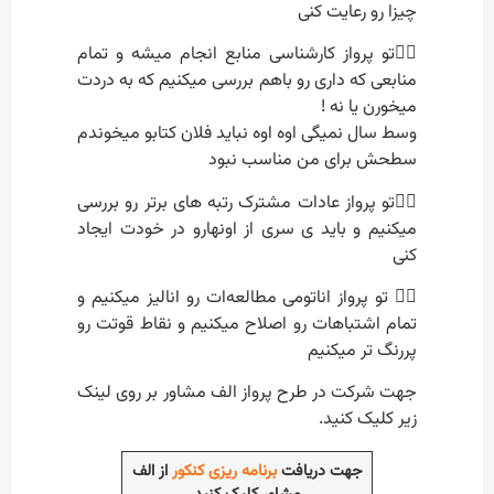
چیزا رو رعایت کنی
۲️⃣تو پرواز کارشناسی منابع انجام میشه و تمام
منابعی که داری رو باهم بررسی میکنیم که به دردت
میخورن یا نه !
وسط سال نمیگی اوه اوه نباید فلان کتابو میخوندم
سطحش برای من مناسب نبود
۳️⃣تو پرواز عادات مشترک رتبه های برتر رو بررسی
میکنیم و باید ی سری از اونهارو در خودت ایجاد
کنی
۴️⃣ تو پرواز اناتومی مطالعه‌ات رو انالیز میکنیم و
تمام اشتباهات رو اصلاح میکنیم و نقاط قوتت رو
پررنگ تر میکنیم
جهت شرکت در طرح پرواز الف مشاور بر روی لینک
زیر کلیک کنید.
جهت دریافت
برنامه ریزی کنکور
از الف