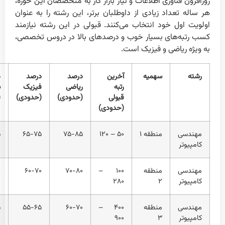
روزافزون فناوری اطلاعات و نیاز بازار کار به متخصصان این حوزه،
هر ساله تعداد زیادی از داوطلبان برتر، این رشته را به عنوان
اولویت اول خود انتخاب می‌کنند. قبولی در این رشته نیازمند
کسب رتبه‌های بسیار خوب و درصد‌های بالا در دروس تخصصی،
به ویژه ریاضی و فیزیک است.
رشته
سهمیه
آخرین
درصد
درصد
د
رتبه
ریاضی
فیزیک
ش
قبولی
(حدودی)
(حدودی)
(
(حدودی)
مهندسی
منطقه ۱
۵۰ – ۱۲۰
۷۵-۸۵
۶۵-۷۵
۵
کامپیوتر
مهندسی
منطقه
۱۰۰ –
۷۰-۸۰
۶۰-۷۰
۰
کامپیوتر
۲
۲۸۰
مهندسی
منطقه
۴۰۰ –
۶۰-۷۰
۵۵-۶۵
۵
کامپیوتر
۳
۹۰۰