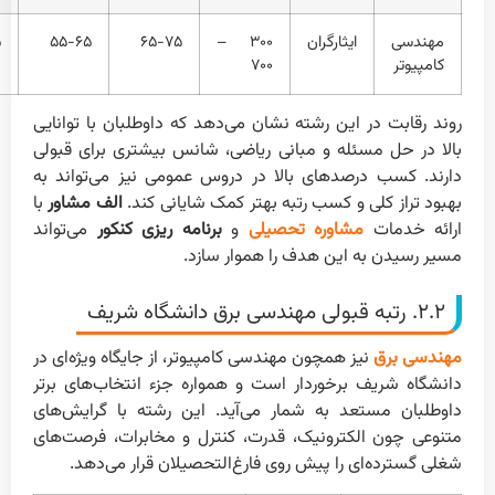
مهندسی
ایثارگران
۳۰۰ –
۶۵-۷۵
۵۵-۶۵
۵
کامپیوتر
۷۰۰
روند رقابت در این رشته نشان می‌دهد که داوطلبان با توانایی
بالا در حل مسئله و مبانی ریاضی، شانس بیشتری برای قبولی
دارند. کسب درصدهای بالا در دروس عمومی نیز می‌تواند به
بهبود تراز کلی و کسب رتبه بهتر کمک شایانی کند.
الف مشاور
با
ارائه خدمات
مشاوره تحصیلی
و
برنامه ریزی کنکور
می‌تواند
مسیر رسیدن به این هدف را هموار سازد.
۲.۲. رتبه قبولی مهندسی برق دانشگاه شریف
مهندسی برق
نیز همچون مهندسی کامپیوتر، از جایگاه ویژه‌ای در
دانشگاه شریف برخوردار است و همواره جزء انتخاب‌های برتر
داوطلبان مستعد به شمار می‌آید. این رشته با گرایش‌های
متنوعی چون الکترونیک، قدرت، کنترل و مخابرات، فرصت‌های
شغلی گسترده‌ای را پیش روی فارغ‌التحصیلان قرار می‌دهد.