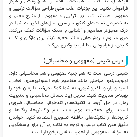
قیدها (مانند “اغلب”، “همیشه”، “فقط” و “هیچ وقت”) را هرگز
فراموش نکنید. این جزئیات اغلب منبع طراحی سؤالات ترکیبی و
مفهومی هستند. تست‌زنی ترکیبی و مفهومی از منابع معتبر و
به خصوص تست‌های کنکور سراسری سال‌های اخیر، به شما در
درک عمیق‌تر مفاهیم و آشنایی با سبک سؤالات کمک می‌کند.
مرور مداوم با روش‌هایی مانند جعبه لایتنر برای واژگان و نکات
کلیدی، از فراموشی مطالب جلوگیری می‌کند.
درس شیمی (مفهومی و محاسباتی)
شیمی درسی است که هم جنبه مفهومی و هم محاسباتی دارد.
اولویت‌بندی مباحثی مانند مفاهیم پایه، استوکیومتری، تعادل،
اسید و باز، و الکتروشیمی، به شما کمک می‌کند تا زمان خود را
بهینه‌تر مدیریت کنید. تمرین زیاد مسائل محاسباتی و مدیریت
زمان در حل آن‌ها با تکنیک‌های تندخوانی محاسباتی ضروری
است. برای حفظیات مهم مانند نام واکنش‌ها، رنگ‌ها و
کاربردها، از تکنیک‌های حافظه تصویری استفاده کنید. خواندن
دقیق متن کتاب درسی و توجه به نکات ریز آن برای پاسخگویی
به سؤالات مفهومی، از اهمیت بالایی برخوردار است.