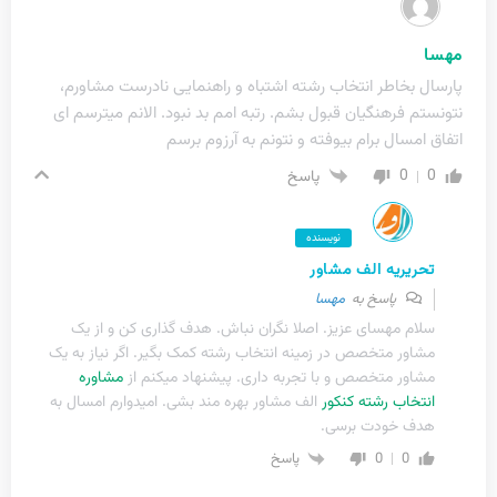
مهسا
پارسال بخاطر انتخاب رشته اشتباه و راهنمایی نادرست مشاورم،
نتونستم فرهنگیان قبول بشم. رتبه امم بد نبود. الانم میترسم ای
اتفاق امسال برام بیوفته و نتونم به آرزوم برسم
0
0
پاسخ
نویسنده
تحریریه الف مشاور
پاسخ به
مهسا
سلام مهسای عزیز. اصلا نگران نباش. هدف گذاری کن و از یک
مشاور متخصص در زمینه انتخاب رشته کمک بگیر. اگر نیاز به یک
مشاور متخصص و با تجربه داری. پیشنهاد میکنم از
مشاوره
انتخاب رشته کنکور
الف مشاور بهره مند بشی. امیدوارم امسال به
هدف خودت برسی.
0
0
پاسخ