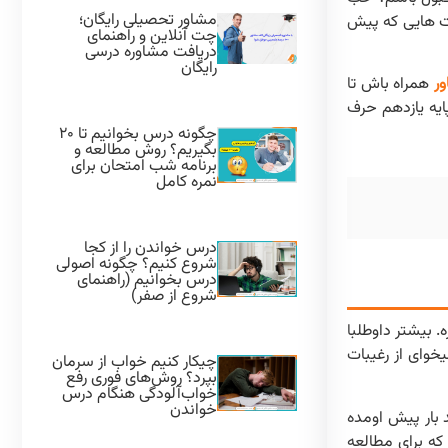
مشاور تحصیلی رایگان؛
یت هایی که پیش
چت آنلاین و راهنمای
دریافت مشاوره درسی
رایگان
ر
همراه باش تا
نکور از پایه یازدهم حرف
چگونه درس بخوانیم تا ۲۰
بگیریم؟ روش مطالعه و
برنامه شب امتحان برای
نمره کامل
درس خواندن را از کجا
شروع کنیم؟ چگونه اصولی
درس بخوانیم (راهنمای
شروع از صفر)
 بیشتر داوطلبا
وای از رغیبات
چیکار کنیم خواب از سرمان
بپرد؟ روش‌های فوری رفع
خواب‌آلودگی هنگام درس
خواندن
ین نحوه استفاده کن تا برای کنکور ۱۴۰۴ مطالعه کنی. چند بار پیش اومده
که برای مطالعه