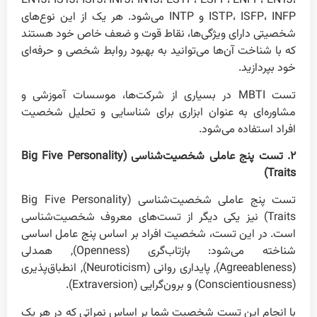
ENTJ، ISTJ، ISFJ، INFJ، INTJ، ESTP، ESFP، ENFP، ENTJ،
ISTP، ISFP، INFP و INTP می‌شود. هر یک از این نوع‌های
شخصیتی دارای ویژگی‌ها، نقاط قوت و ضعف خاص خود هستند
که با شناخت آن‌ها می‌توانید به بهبود روابط شخصی و حرفه‌ای
خود بپردازید.
تست MBTI در بسیاری از شرکت‌ها، موسسات آموزشی و
مشاوره‌ای به عنوان ابزاری برای شناسایی و تحلیل شخصیت
افراد استفاده می‌شود.
۲. تست پنج عاملی شخصیت‌شناسی (Big Five Personality
Traits)
تست پنج عاملی شخصیت‌شناسی (Big Five Personality
Traits) نیز یکی دیگر از تست‌های معروف شخصیت‌شناسی
است. در این تست، شخصیت افراد بر اساس پنج عامل اساسی
شناخته می‌شود: بازتاب‌گری (Openness), همدلی
(Agreeableness), پایداری روانی (Neuroticism), انطباق‌پذیری
(Conscientiousness) و برون‌گرایی (Extraversion).
با انجام این تست شخصیت شما بر اساس نمراتی که در هر یک