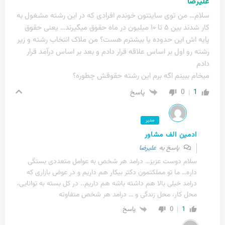
علیرضا
سلام… من توی سایتتون‌ خوندم افرادی که در این رشته مشغول به
کار شدند بین ۵ تا ۱۰ میلیون در ماه حقوق میگیرند… یعنی حقوق
پایه اش این حدوده یا بیشترم هست؟ من ملاک انتخاب رشته و زیر
رشته رو اول بر اساس علاقه قرار دادم و بعد بر اساس درآمد‌ قرار
دادم
میخام ببینم اگه برم این رشته حقوقش‌ چطوره؟
0
1
پاسخ
مدیر
ادمین الف مشاور
پاسخ به
علیرضا
سلام دوست عزیز… درامد هر شخص به عوامل متعددی بستگی
داره… ما تو مملکتمون دکتر بیکار هم داریم و در عوض بازاری که
درامد خیلی بالا هم داشته باشه هم داریم.. در کل بسته به توانایی،
محل کار، محل زندگی و … درامد هر شخص متفاوته
0
1
پاسخ