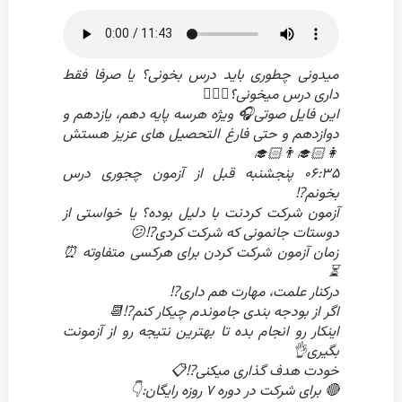
میدونی چطوری باید درس بخونی؟ یا صرفا فقط
داری درس میخونی؟🤷🏻‍♀
این فایل صوتی🎧 ویژه هرسه پایه دهم، یازدهم و
دوازدهم و حتی فارغ التحصیل های عزیز هستش
👩🏻‍🎓👨🏻‍🎓
۰۶:۳۵ پنجشنبه قبل از آزمون چجوری درس
بخونم⁉️
آزمون شرکت کردنت با دلیل بوده؟ یا خواستی از
دوستات جانمونی که شرکت کردی⁉️😕
زمان آزمون شرکت کردن برای هرکسی متفاوته ⏰️
⏳️
درکنار علمت، مهارت هم داری⁉️
اگر از بودجه بندی جاموندم چیکار کنم⁉️📆
اینکار رو انجام بده تا بهترین نتیجه رو از آزمونت
بگیری👌
خودت هدف گذاری میکنی⁉️📋
🔴 برای شرکت در دوره ۷ روزه رایگان:👇