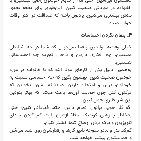
ذهنشون می‌شین. حتی اگه از نتایج خودتون راضی نیستین، با
خانواده در موردش صحبت کنین. این‌طوری برای دفعه بعدی
تلاش بیشتری می‌کنین. یادتون باشه که صداقت در اکثر اوقات
جواب میده.
۴_ پنهان نکردن احساسات
خیلی وقت‌ها والدین واقعا نمی‌دونن که شما در چه شرایطی
هستین، چه افکاری دارین و درحال تجربه چه احساساتی
هستین.
به‌همین دلیل یکی از کارهای موثر اینه که با خانواده در مورد
خودتون صحبت کنین. بهشون بگین که چه احساسی نسبت به
خودتون، درس و امتحان دارین. صادقانه ازشون بخواین که
درکتون کنن چون حمایت اون‌ها باعث میشه که بهتر بتونین
این شرایط رو تحمل کنین.
اگه کار خوبی براتون انجام دادن، حتما قدردانی کنین؛ حتی
به‌خاطر چیزهای کوچیک. مثلا ازشون بابت کم کردن صدای
تلویزیون و درک کردن اوضاع شما، تشکر کنین.
کم‌کم پدر و مادر متوجه تاثیر کارها و رفتارشون روی شما می‌شن
و حمایتشون بیشتر خواهد شد.