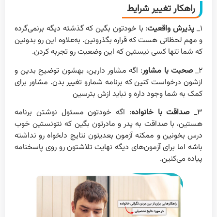
راهکار تغییر شرایط
۱_
پذیرش واقعیت
: با خودتون بگین که گذشته دیگه برنمی‌گرده
و مهم لحظاتی هست که قراره بگذرونین. به‌علاوه این رو بدونین
که شما تنها کسی نیستین که این وضعیت رو تجربه کردن.
۲_
صحبت با مشاور
: اگه مشاور دارین، بهشون توضیح بدین و
ازشون درخواست کنین که برنامه شمارو تغییر بدن. مشاور برای
کمک به شما وجود داره و نباید ازش بترسین
۳_
صداقت با خانواده
: اگه خودتون مسئول نوشتن برنامه
هستین، با صداقت به پدر و مادرتون بگین که نتونستین خوب
درس بخونین و ممکنه آزمون بعدیتون نتایج دلخواه رو نداشته
باشه اما برای آزمون‌های دیگه نهایت تلاشتون رو روی پاسخنامه
پیاده می‌کنین.