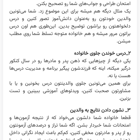
امتحان طراحی و جواب‌های شما رو تصحیح بکنن.
یک مثال دیگه هم میشه برای این موضوع زد. شما می‌تونین
والدین خودتون رو به‌عنوان‌ دانش‌آموز تصور کنین و درس
دلخواهتون رو براشون توضیح بدین. این‌طوری هم اون درس
براتون مرور میشه و هم خانواده متوجه تسلط شما روی مطلب
میشن.
۲_درس خوندن جلوی خانواده
یکی دیگه از چیزهایی که ذهن پدر و مادرها رو در سال کنکور
درگیر میکنه، اینه که فرزندشون پیگیر برنامه و مدیریت درس‌ها
هست یا نه.
برای همین می‌تونین جلوی والدینتون درس بخونین و یا با
مشاورتون صحبت کنین، ویدئوهای آموزشی ببینین و تست
بزنین.
۳_ نشون دادن نتایج به والدین
قطعا خانواده شما دلشون می‌خواد که از نتیجه آزمون‌ها و
امتحانات شما خبردار بشن. اگه شما تراز و درصد‌های آزمونتون
رو از پدر و مادرتون مخفی کنین، کم‌کم باعث ایجاد نگرانی داخل