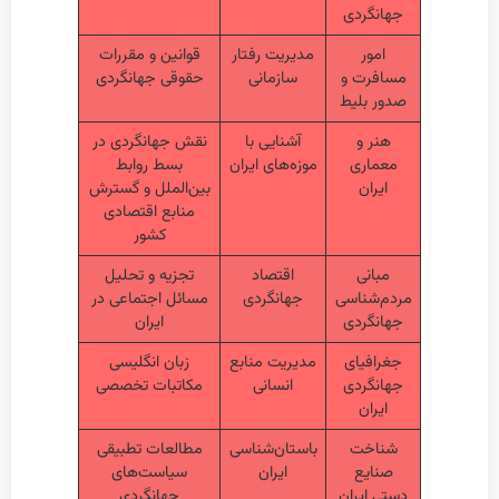
جهانگردی
امور
مدیریت رفتار
قوانین و مقررات
مسافرت و
سازمانی
حقوقی جهانگردی
صدور بلیط
هنر و
آشنایی با
نقش جهانگردی در
معماری
موزه‌های ایران
بسط روابط
ایران
بین‌الملل و گسترش
منابع اقتصادی
کشور
مبانی
اقتصاد
تجزیه و تحلیل
مردم‌شناسی
جهانگردی
مسائل اجتماعی در
جهانگردی
ایران
جغرافیای
مدیریت منابع
زبان انگلیسی
جهانگردی
انسانی
مکاتبات تخصصی
ایران
شناخت
باستان‌شناسی
مطالعات تطبیقی
صنایع
ایران
سیاست‌های
دستی ایران
جهانگردی