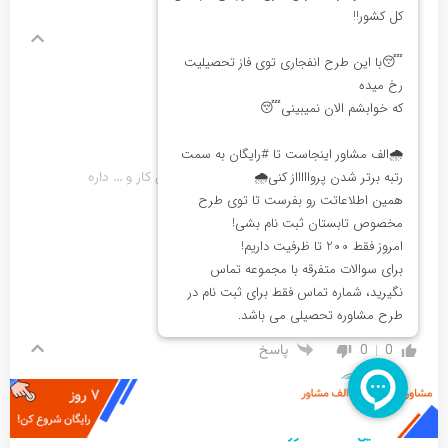
این رشته توی ایران در امد خوبی داره؟
0
0
پاسخ
مدیر
ادمین الف مشاور
پاسخ به
محمد غزالی
درامد بستگی به توانایی، استعداد، شهر محل کار و … داره
0
0
پاسخ
miya
میکروبیولوژی نسبت به زیست.. بهتره؟
0
0
پاسخ
مدیر
ادمین الف مشاور