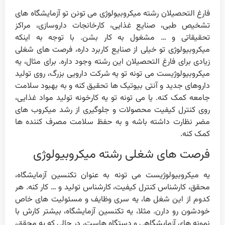
فارغ التحصیلان رشته میکروبیولوژی می تونن تو آزمایشگاه های
تشخیص طبی، صنایع غذایی، کارخانجات داروسازی، مراکز
تحقیقاتی و … مشغول به کار بشن. با توجه به اینکه
میکروبیولوژی تو خیلی از صنایع کاربرد داره، فرصت های شغلی
زیادی برای فارغ التحصیلان این رشته وجود داره. برای مثال، یه
میکروبیولوژیست می تونه تو یه شرکت دارویی بزرگ، روی تولید
داروهای جدید و آنتی بیوتیک ها تحقیق کنه و به بهبود سلامت
جامعه کمک کنه. یا می تونه تو یه کارخونه تولید مواد غذایی،
روی کنترل کیفیت محصولات و جلوگیری از رشد میکروب های
مضر نظارت داشته باشه و به حفظ سلامت مصرف کننده ها
کمک کنه.
فرصت های شغلی رشته میکروبیولوژی
یه میکروبیولوژیست می تونه به عنوان تکنسین آزمایشگاه،
محقق، کارشناس کنترل کیفیت، کارشناس تولید و … کار کنه. هر
کدوم از این شغل ها، یه سری وظایف و مسئولیت های خاص
خودشون رو دارن. مثلا، یه تکنسین آزمایشگاه، بیشتر کارش با
نمونه های آزمایشگاهی و دستگاه هاست، در حالی که یه محقق،