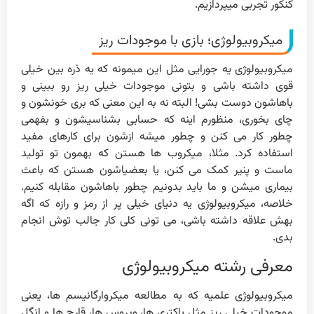
کنکور تجربی میپردازیم.
میکروبیولوژی؛ بازی با موجودات ریز
میکروبیولوژی یه جورایی مثل این میمونه که یه ذره بین خیلی
قوی داشته باشی و بتونی موجودات خیلی ریز رو ببینی و
باهاشون دوست بشی! البته نه به این معنی که بری خونشون و
چای بخوری، منظورم اینه که حسابی بشناسیشون و بفهمی
چطور کار می کنن و چطور میشه ازشون برای کارهای مفید
استفاده کرد. مثلا، میکروب ها هستن که بهمون تو تولید
ماست و پنیر کمک می کنن، یا بعضیاشون هستن که باعث
بیماری میشن و ما باید بدونیم چطور باهاشون مقابله کنیم.
خلاصه، میکروبیولوژی یه دنیای خیلی پر از رمز و رازه که اگه
بهش علاقه داشته باشی، می تونی کلی کار جالب توش انجام
بدی.
معرفی رشته میکروبیولوژی
میکروبیولوژی علمیه که به مطالعه میکروارگانیسم ها، یعنی
موجودات خیلی ریز مثل باکتری ها، ویروس ها، قارچ ها و انگل