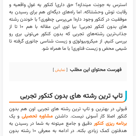
استرس به جونِت میندازه؟ حق داری! کنکور یه غولِ واقعیه و
رقابت توش وحشتناکه. اما راه‌های دیگه‌ای هم برای رسیدن به
موفقیت در کنکور وجود داره! می‌پرسی چطوری؟ با خوندن رشته
های بدون کنکور تجربی! بیا توی این مقاله با هم ۱۰ تا از
جذاب‌ترین رشته‌های تجربی که بدون کنکور می‌تونی بری رو
بررسی کنیم. از میکروبیولوژی و زیست شناسی جانوری گرفته تا
شیمی محض و زیست فناوری! با ما همراه شو.
فهرست محتوای این مطلب
نمایش
تاپ ترین رشته های بدون کنکور تجربی
قبولی در بهترین و تاپ ترین رشته های تجربی اون هم بدون
کنکور اصلا کار آسونی نیست. داشتن
مشاوره تحصیلی
و یک
برنامه ریزی کنکور
دقیق و جامع میتونه به شما در رسیدن به
هدفتون کمک زیادی بکنه. در ادامه به معرفی ۱۰ رشته بدون