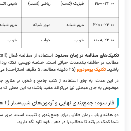
۱۹:۰۰-۲۲:۰۰
فیزیک (تست)
ریاضی (تست)
شیمی (تس
۲۲:۰۰-۲۳:۰۰
مرور شبانه
مرور شبانه
مرور شبانه
۲۳:۰۰ به بعد
خواب
خواب
خواب
تکنیک‌های مطالعه در زمان محدود:
مطالب در حافظه بلندمدت حیاتی است. خلاصه نویسی، نکته برداری
باشید.
تکنیک پومودورو
(۲۵ دقیقه مطالعه، ۵ دقیقه استراحت) می‌تواند تمرکز شما را افزایش دهد.
در این مدت، به جای استفاده از کتب جامع و قطور، بر منابع جم
موضوعی به جای مبحثی نیز می‌تواند مفید باشد؛ به این معنی که
فاز سوم: جمع‌بندی نهایی و آزمون‌های شبیه‌ساز (۲ هفته پایانی)
دو هفته پایانی، زمان طلایی برای جمع‌بندی و تثبیت است. مرور س
شما کمک می‌کند تا مطالب را در ذهن خود تازه نگه دارید.