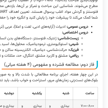
اولویت‌بندی مباحث (eld Topics
مطرح می‌شوند. شناسایی این مباحث و تمرکز بر آن‌ها، بازدهی مط
شما کمک می‌کند تا پیشرفت خود را پایش کنید و انگیزه خود را حفظ
دروس عمومی:
ادبیات (آرایه‌های ادبی، لغت و املا)، عربی (ترج
دروس اختصاصی:
زیست‌شناسی:
ژنتیک، فتوسنتز، دستگاه‌های بدن انس
شیمی:
استوکیومتری، ترمودینامیک، محلول‌ها، اسید و 
فیزیک:
حرکت‌شناسی، دینامیک، الکتریسیته ساکن و جا
ریاضی:
مشتق و کاربرد مشتق، انتگرال، حد، مثلثات و تا
فاز دوم: مطالعه فشرده و مفهومی (۴ هفته میانی)
در این چهار هفته، اجرای برنامه مطالعاتی با شدت بالا و به ص
بلوک‌های تست‌زنی، زمان‌های مرور، استراحت و خواب باشد، باید تد
ساعت
شنبه
یکشنبه
دوشنبه
۷:۰۰-۸:۰۰
بیداری و
بیداری و
بیداری و ص