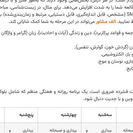
High-Yi) از اهمیت بالایی برخوردار است. در هر درس، بخش‌هایی وجود دارند که به‌طور مکرر و با 
العه شما را به شدت افزایش می‌دهد. برای مثال، در زیست‌شناسی، مباحث
فتوسنتز و گردش مواد اغلب پرسوال هستند. تعیین اهداف SMART (مشخص، قابل اندازه‌گیری، قابل دستیابی، مرتبط و زمان‌ب
 نمایید.
الف مشاور
می‌تواند در این مرحله به شما کمک شایانی کند.
مه و قواعد پرکاربرد)، دین و زندگی (آیات و احادیث)، زبان (گرامر و واژگان پر
ان (گردش خون، گوارش، تنفس).
باز، الکتروشیمی.
ری، نوسان و موج.
بع.
ورت فشرده ضروری است. یک برنامه روزانه و هفتگی منظم که شامل بلوک
وین و با جدیت دنبال شود.
سه‌شنبه
چهارشنبه
پنج‌شنبه
بحانه
بیداری و
بیداری و صبحانه
بیداری و