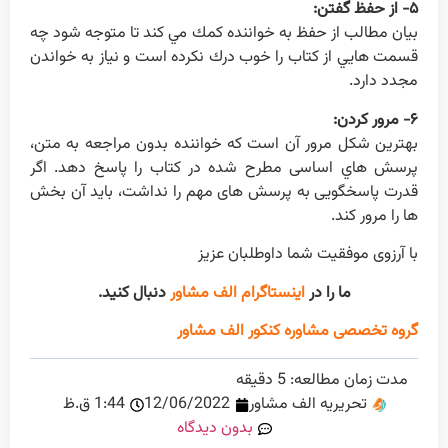
۵- از حفظ گفتن:
بيان مطالب از حفظ به خواننده كمك مي كند تا متوجه شود چه
قسمت هايي از كتاب را خوب درك نكرده است و نياز به خواندن
مجدد دارد.
۶- مرور كردن:
بهترين شكل مرور آن است كه خواننده بدون مراجعه به متن،
پرسش هاي اساسی مطرح شده در كتاب را پاسخ دهد. اگر
قدرت پاسخگويی به پرسش های مهم را نداشت، بايد آن بخش
ها را مرور كند.
با آرزوی موفقیت شما داوطلبان عزیز
ما را در
اینستاگرام الف مشاور
دنبال کنید.
گروه تخصصی مشاوره کنکور الف مشاور
مدت زمان مطالعه:
5
دقیقه
تحریریه الف مشاور
12/06/2022
1:44 ق.ظ
بدون دیدگاه