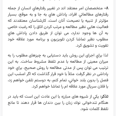
۸-
متخصصان امر معتقد اند در تغيير رفتارهاي انسان از جمله
رفتارهای مطالعاتي افراد، پاداش هاي به جا و به موقع، بسيار
مؤثرتر از تنبيه يا نصيحت آنان است. کارشناسان معتقدند که
فعاليت هايي نظير مطالعه و مرتب كردن اتاق را كه رغبت خاصی
به آن ها وجود ندارد، می توان از طريق دادن پاداش هاي
مطلوب نظير تماشا كردن تلويزيون و برنامه مورد علاقه خود
تقويت و تشويق كرد.
لذا براي اجرای اين روش بايد دستيابی به چيزهای مطلوب را به
ميزان معينی از مطالعه با عدم تلفظ مشروط ساخت. به اين
ترتيب می توان پس از مدتی مطالعه با روش صحيح، براي خود
پاداشی در نظر گرفت مثلاً با خود قرار گذاشت كه اگر امشب اين
فصل را بدون بلند خواني، تمام کنم، به دوستم تلفن خواهم زد،
يا فلان سريال مورد علاقه ام را تماشا خواهم كرد.
تذكر:
يكي از شيوه های مبارزه با اين عادت اين است كه بايد در
هنگام تندخوانی نوك زبان را بين دندان ها قرار دهند تا مانع
تلفظ كلمات شود.