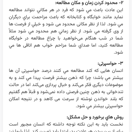
۲- محدود كردن زمان و مكان مطالعه:
اين عادت باعث مي شود كه فرد در هر مكاني نتواند مطالعه
نمايد مانند خوابگاه و کتابخانه كه باعث مزاحمت براي ديگران
مي شود. لذا از نظر مكانی محدود می شود و خيلي از فرصت ها
از وی گرفته مي شود. از نظر زماني هم محدود مي شود مثلاً
شما در شب هنگام می‌خواهيد با چراغ مطالعه در خوابگاه
مطالعه كنيد، اما صداي شما مزاحم خواب هم اتاقی ها مي
شود.
۳- حواسپرتی:
انسان هايی كه كند مطالعه مي كنند درصد حواسپرتی آن ها
بيشتر مي باشد؛ چرا كه ذهن بيشتر فرصت پيدا مي كند و به
موضوعات ديگری فكر می‌كند و خيال پردازی می‌كند اما در حالت
تندخوانی به ذهن چنين فرصتی داده نمی‌شود و قبلاً هم گفتيم
كه بلند خواندن نوشته از سرعت می كاهد و در نتيجه امكان
حواسپرتی بيشتر مي شود.
روش هاي برخورد و حل مشكل:
نخست بايد به اين نکته توجه داشته که انسان مجبور است
برای از بين بردن هر عادت بد، ابتدا بايد تمرين کند. لذا شما نيز