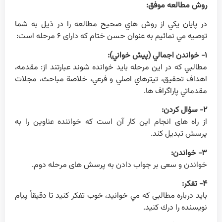
روش مطالعه موفق:
در پايان يكي از روش هاي صحيح مطالعه را در ذيل به شما
توصيه مي نمائيم به عنوان حسن ختام كه دارای ۶ مرحله است:
۱- خواندن اجمالي (پيش خواني):
مطالبي كه در اين مرحله بايد خوانده شوند عبارتند از: مقدمه،
اهداف تحقيق، تيترهاي اصلي و فرعي، خلاصة مباحث، مجلات
مقدماتي پاراگراف ها.
۲- سؤال كردن:
از راه های انجام اين كار آن است كه خواننده عناوين را به
پرسش تبديل كند.
۳- خواندن:
خواندن و سعی بر جواب دادن به پرسش های مرحله دوم.
۴- تفكر:
بايد درباره مطالبی كه مي خوانيد، خوب تفكر كنيد تا دقيقاً پيام
نويسنده را درك كنيد.