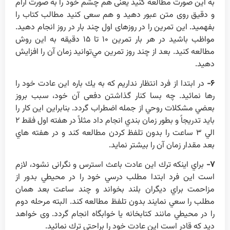
به اين صورت مطالعه کنيد يعنی هم چشم خود را به صورت آرام
و دقيق روی متن عبور دهيد و هم سعی کنيد مطالب کتاب را
بفهميد. اين تمرين را در روزهای اول چند بار در روز انجام دهيد.
مواظب باشيد در هر بار تمرين ۱۰ تا ۱۵ دقيقه به اين روش
مطالعه کنيد. بعد از چند روز تمرين مي‌توانيد زمان آن را افزايش
دهيد.
۶-
در ابتدا از فرد انتظار نداريم كه به يك باره اين عادت خود را
رها نمائيد. چه بسا كنار گذاشتن دفعی آن خود، سبب بروز
بعضي مشكلات روحي از جمله اضطراب گردد. بنابراين اين كار را
بايد تدريجاً و بطور زمان بندي انجام داد مثلاً در هفته اول فقط ۲
الي ۳ ساعت را بدون تلفظ كردن مطالعه كند و در هفته هاي
بعد مقدار زمان آن را بيشتر نمايد.
۷-
براي اينكه ترك اين عادت باعث استرس و نگرانی نشود، لازم
است اين فرد ابتدا مطلب درسي خود را در محيطي بدور از
مزاحمت براي ديگران بلند بخواند و چند ساعت بعد همان
مطلب را سعي نمايند بدون تلفظ مطالعه كند. البته مرحله دوم
را در محيطي مانند كتابخانه يا خوابگاه انجام گردد. وی خواهد
ديد كه قادر است اين عادت خود را براحتي ترك نمائيد.