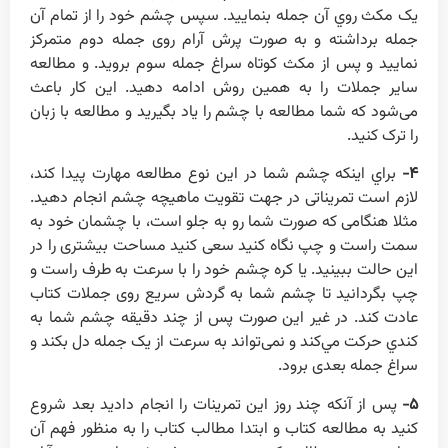
يک مکث روي آن جمله بنماييد. سپس چشم خود را از تمام آن
جمله برداشته و به صورت پرش آرام روی جمله دوم متمرکز
نماييد و پس از مکث کوتاه سراغ جمله سوم برويد. و مطالعه
ساير جملات را به همين روش ادامه دهيد. اين کار باعث
می‌شود که شما مطالعه با چشم را ياد بگيريد و مطالعه با زبان
را ترک کنيد.
۴-
براي اينکه چشم شما در اين نوع مطالعه مهارت پيدا کند،
لازم است تمريناتی در جهت تقويت ماهيچه چشم انجام دهيد.
مثلا هنگامی که صورت شما رو به جلو است، با چشمان خود به
سمت راست و چپ نگاه کنيد سعی کنيد مساحت بيشتری را در
اين حالت ببينيد. يا کره چشم خود را با سرعت به طرف راست و
چپ بگردانيد تا چشم شما به گردش سريع روی جملات کتاب
عادت کند. در غير اين صورت پس از چند دقيقه چشم شما به
کندي حرکت مي‌کند و نمی‌تواند به سرعت از يک جمله دل بکند و
سراغ جمله بعدی برود.
۵-
پس از آنکه چند روز اين تمرينات را انجام داديد بعد شروع
کنيد به مطالعه کتاب و ابتدا مطالب کتاب را به منظور فهم آن