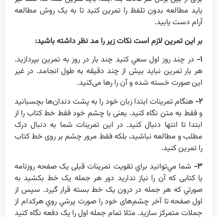
بايد مطالعه بدون تلفظ را تمرين کنيد تا به يک روش مطالعه
آرام دست يابيد.
بر اين تمرين لازم است نکات زير را مد نظر داشته باشيد:
۱-
در چند روز اول سعي کنيد چند بار در روز به تمرين بپردازيد.
هر بار تمرين نبايد بيش از چند دقيقه به طول انجامد. در غير
اين صورت خسته شده و آن را رها می‌کنيد.
۲-
هنگام تمرينات ابتدا زبان خود را به پشت دندان‌ها بچسبانيد
و فقط به متن نگاه کنيد. يعنی با چشم خود فقط خط کتاب را از
ابتدا تا انتها دنبال کنيد. در اين تمرينات شما به دنبال درک
مطلب و مطالعه نباشيد، بلکه فقط مرور چشم بر روی خط کتاب
را تمرين کنيد.
۳-
شما مي‌توانيد براي تقويت تمرينات قبلی يک صفحه روزنامه
يا کتابی که آن را نياز نداريد دور هر جمله يک خط بکشيد به
صورتي که هر جمله در درون يک خط بسته قرار گيرد. سپس از
اول صفحه تا آخر چشم‌های خود را صورت پرشي روي هرکدام از
جملات متمرکز سازيد. مثلا تمام جمله اول را يک دفعه نگاه کنيد