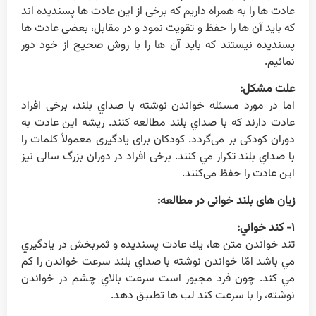
عادت ها را به همراه داريم كه برخی از اين عادت ها پسنديده اند
كه بايد آن ها را حفظ و تقويت نمود و در مقابل، بعضی عادت ها
پسنديده نيستند كه بايد آن ها را با روش صحيح از خود دور
نمائيم.
علت مشکل:
اما در مورد مسئله خواندن نوشته با صداي بلند، برخی افراد
عادت دارند كه با صداي بلند مطالعه كنند. ريشه اين عادت به
دوران كودكی بر می‌گردد. كودكان برای يادگيری معمولاً كلمات را
با صداي بلند تكرار مي كنند. برخی افراد در دوران بزرگ سالی نيز
اين عادت را حفظ می‌كنند.
زيان های بلند خوانی در مطالعه:
۱- کند خواني:
تند خواندن متن ها، يك عادت پسنديده و ثمربخش در يادگيري
مي باشد امّا خواندن نوشته با صداي بلند سرعت خواندن را كم
مي كند. چون فرد مجبور است سرعت بالاي چشم در خواندن
نوشته، را با سرعت کند لب ها تطبيق دهد.