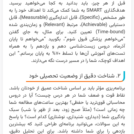
قبل از هر چیز، باید بدانید به کجا می‌خواهید برسید.
هدف‌گذاری SMART به شما کمک می‌کند تا اهداف خود را به
طور مشخص (Specific)، قابل اندازه‌گیری (Measurable)، قابل
دستیابی (Achievable)، مرتبط (Relevant) و زمان‌بندی شده
(Time-bound) تعیین کنید. برای مثال، به جای گفتن
“می‌خواهم پزشکی قبول شوم”، بگویید “می‌خواهم تا پایان
آذرماه، دروس زیست‌شناسی دهم و یازدهم را به همراه
تست‌های آموزشی آن‌ها با تسلط ۷۰% به پایان برسانم.” این
اهداف کوچک، شما را در مسیر درست نگه می‌دارند.
۲. شناخت دقیق از وضعیت تحصیلی خود
برنامه‌ریزی مؤثر باید بر اساس شناخت عمیق از خودتان باشد.
نقاط قوت و ضعف شما در هر درس چیست؟ آیا در دروس
محاسباتی قوی‌ترید یا حفظی؟ بهترین ساعت‌های مطالعه شما
چه زمانی است؟ (مثلاً صبح زود، بعد از ظهر یا شب) سبک
یادگیری شما (دیداری، شنیداری، نوشتاری) کدام است؟ با پاسخ
به این سوالات، می‌توانید برنامه‌ای طراحی کنید که بیشترین
بازدهی را برای شما داشته باشد. برای این تحلیل دقیق،