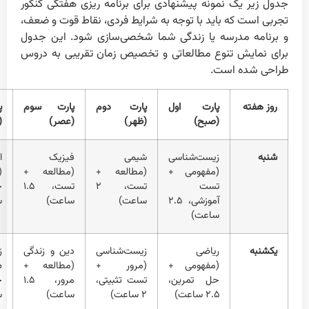
جدول زیر یک نمونه پیشنهادی برای برنامه ریزی هفتگی کنکور
تجربی است که باید با توجه به شرایط فردی، نقاط قوت و ضعف،
و برنامه مدرسه یا زندگی شما شخصی‌سازی شود. این جدول
برای نمایش تنوع مطالعاتی و تخصیص زمان تقریبی به دروس
طراحی شده است.
روز هفته
پارت اول
پارت دوم
پارت سوم
پ
(صبح)
(ظهر)
(عصر)
(
شنبه
زیست‌شناسی
شیمی
فیزیک
ا
(مفهومی +
(مطالعه +
(مطالعه +
(
تست
تست، ۲
تست، ۱.۵
آموزشی، ۲.۵
ساعت)
ساعت)
س
ساعت)
یکشنبه
ریاضی
زیست‌شناسی
دین و زندگی
ز
(مفهومی +
(مرور +
(مطالعه +
د
حل تمرین،
تست تثبیتی،
مرور، ۱.۵
۲.۵ ساعت)
۲ ساعت)
ساعت)
س