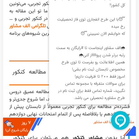
با رعایت اصول مهم در برنامه ریزی برای کنکور تجربی، می‌تونین
به راحتی قله‌های موفقیت رو طی کنین. ما تو این مقاله به
اهمیت برنامه ریزی درسی، نحوه موفقیت در کنکور تجربی و …
پرداختیم. در صورت تمایل می‌تونین تو کانال
تلگرامی الف مشاور
عضو بشین و با جدیدترین اخبار کنکور، بهترین شیوه‌های برنامه
ریزی و تست زدن آشنا بشین.
سوالات متداول
بهترین زمان برای شروع جدی مطالعه کنکور
تجربی کی است؟
داوطلبان پایه دهم و یازدهم بهتر است مطالعه عمیق دروس
پایه و آشنایی تدریجی با تست‌زنی را آغاز کنند، اما شروع جدی‌تر و
فشرده‌تر مطالعه برای کنکور تجربی معمولاً از تابستان پیش از
سال دوازدهم یا بلافاصله پس از اتمام امتحانات نهایی دوازدهم
برای دانش‌آموزان و پشت کنکوری‌ها توصیه می‌شود.
آیا بدون
مشاور کنکور
هم می‌توان برای کنکور