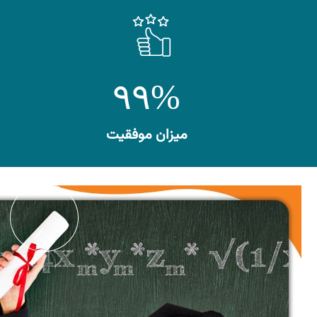
۹۹%
میزان موفقیت